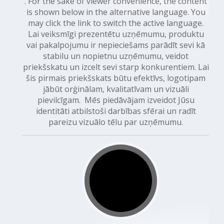
. For the sake of viewer convenience, the content
is shown below in the alternative language. You
may click the link to switch the active language.
Lai veiksmīgi prezentētu uzņēmumu, produktu
vai pakalpojumu ir nepieciešams parādīt sevi kā
stabilu un nopietnu uzņēmumu, veidot
priekšskatu un izcelt sevi starp konkurentiem. Lai
šis pirmais priekšskats būtu efektīvs, logotipam
jābūt orģinālam, kvalitatīvam un vizuāli
pievilcīgam. Mēs piedāvājam izveidot Jūsu
identitāti atbilstoši darbības sfērai un radīt
pareizu vizuālo tēlu par uzņēmumu.