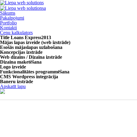
Sākums
Pakalpojumi
Portfolio
Kontakti
Cenu kalkulators
Title Loans Express
2013
Mājas lapas izveide (web izstrāde)
Esošās mājaslapas uzlabošana
Koncepcijas izstrāde
Web dizains / Dizaina izstrāde
Dizaina maketēšana
Logo izveide
Funkcionalitātes programmēšana
CMS Wordpress integrācija
Baneru izstrāde
Apskatīt lapu