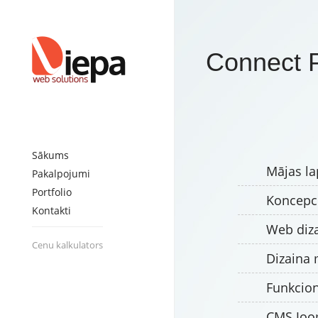
Connect 
Sākums
Mājas la
Pakalpojumi
Portfolio
Koncepci
Kontakti
Web diza
Cenu kalkulators
Dizaina
Funkcio
CMS Joom