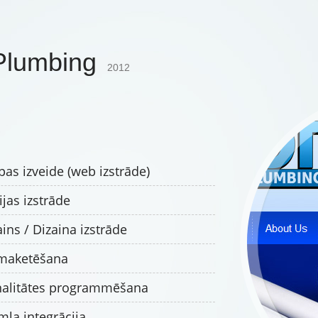
Plumbing
2012
pas izveide (web izstrāde)
jas izstrāde
ins / Dizaina izstrāde
 maketēšana
nalitātes programmēšana
la integrācija