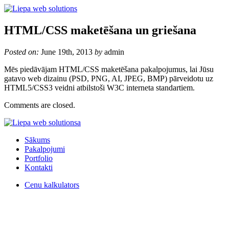
HTML/CSS maketēšana un griešana
Posted on:
June 19th, 2013
by
admin
Mēs piedāvājam HTML/CSS maketēšana pakalpojumus, lai Jūsu
gatavo web dizainu (PSD, PNG, AI, JPEG, BMP) pārveidotu uz
HTML5/CSS3 veidni atbilstoši W3C interneta standartiem.
Comments are closed.
Sākums
Pakalpojumi
Portfolio
Kontakti
Cenu kalkulators