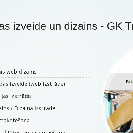
s izveide un dizains - GK Tr
is web dizains
pas izveide (web izstrāde)
jas izstrāde
ins / Dizaina izstrāde
 maketēšana
nalitātes programmēšana