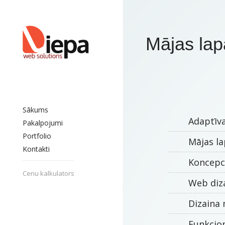
Mājas lapa
Sākums
Adaptīva
Pakalpojumi
Portfolio
Mājas la
Kontakti
Koncepci
Cenu kalkulators
Web diza
Dizaina
Funkcio